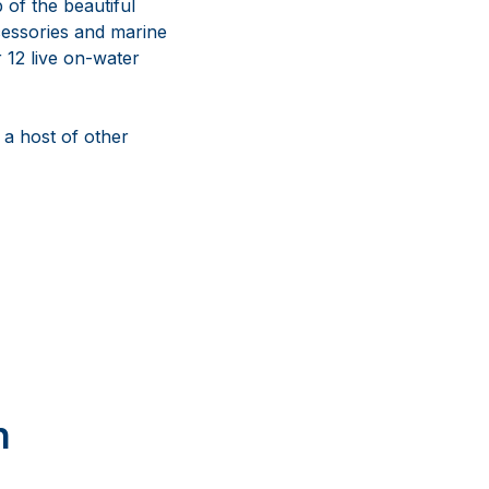
 of the beautiful
cessories and marine
 12 live on-water
 a host of other
n