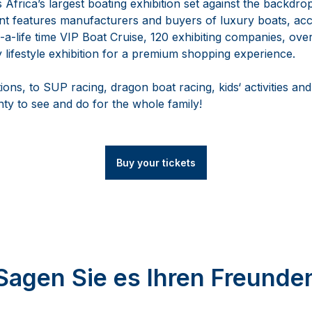
Africa’s largest boating exhibition set against the backdrop
nt features manufacturers and buyers of luxury boats, ac
a-life time VIP Boat Cruise, 120 exhibiting companies, over
ry lifestyle exhibition for a premium shopping experience.
ions, to SUP racing, dragon boat racing, kids‘ activities and
lenty to see and do for the whole family!
Buy your tickets
Sagen Sie es Ihren Freunde