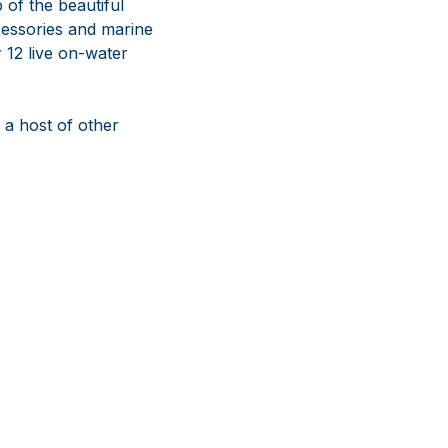
 of the beautiful
cessories and marine
 12 live on-water
d a host of other