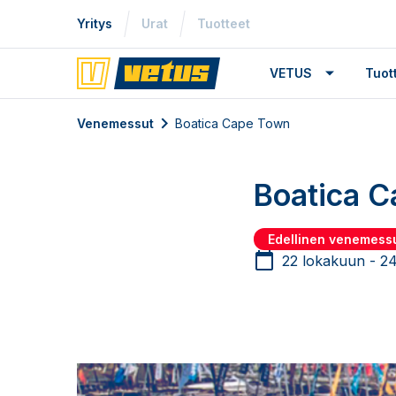
Yritys
Urat
Tuotteet
VETUS
Tuo
Venemessut
Boatica Cape Town
Boatica 
Edellinen venemess
22 lokakuun - 24