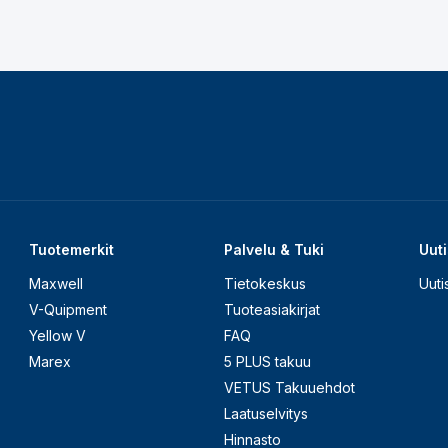
Tuotemerkit
Palvelu & Tuki
Uuti
Maxwell
Tietokeskus
Uuti
V-Quipment
Tuoteasiakirjat
Yellow V
FAQ
Marex
5 PLUS takuu
VETUS Takuuehdot
Laatuselvitys
Hinnasto