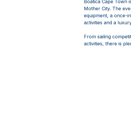
Boatica Cape Town is 
Mother City. The eve
equipment, a once-in-
activities and a luxu
From sailing competit
activities, there is p