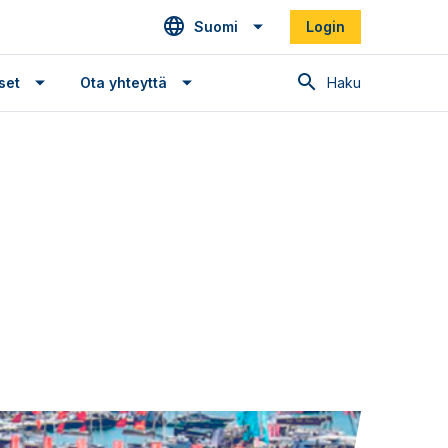
Suomi
Login
Haku
set
Ota yhteyttä