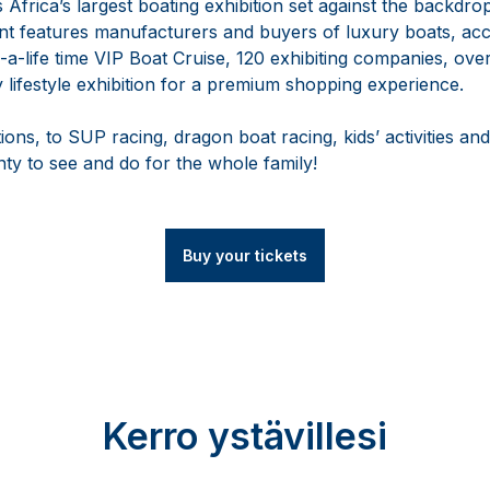
Africa’s largest boating exhibition set against the backdrop
nt features manufacturers and buyers of luxury boats, ac
a-life time VIP Boat Cruise, 120 exhibiting companies, over
ry lifestyle exhibition for a premium shopping experience.
ions, to SUP racing, dragon boat racing, kids’ activities an
lenty to see and do for the whole family!
Buy your tickets
Kerro ystävillesi