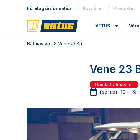
Företagsinformation
Karriärer
Produkter
VETUS
Våra
Båtmässor
Vene 23 Båt
Vene 23 
Gamla båtmässor
februari 10 - 19,