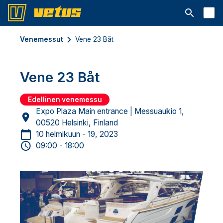
Avaa hakup
Venemessut
Vene 23 Båt
Vene 23 Båt
Edellinen venemessu
Expo Plaza Main entrance | Messuaukio 1,
00520 Helsinki, Finland
10 helmikuun - 19, 2023
09:00 - 18:00