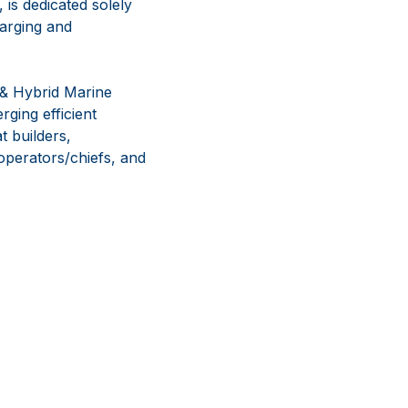
 is dedicated solely
harging and
c & Hybrid Marine
ging efficient
 builders,
 operators/chiefs, and