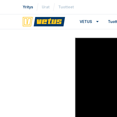
Yritys
Urat
Tuotteet
VETUS
Tuo