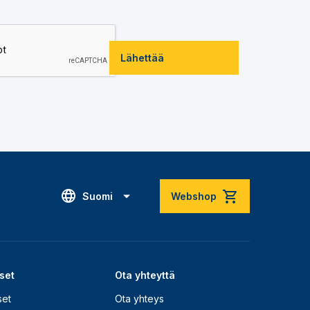
Lähettää
Suomi
Webshop
set
Ota yhteyttä
set
Ota yhteys