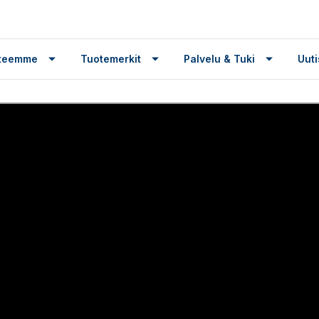
tteemme
Tuotemerkit
Palvelu & Tuki
Uuti