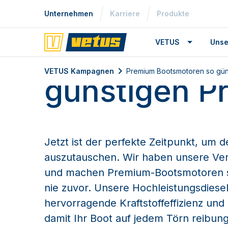
„Repowern“ S
Unternehmen
Karriere
Produkte
VETUS
Unse
Boot zum
VETUS Kampagnen
Premium Bootsmotoren so güns
günstigen Pr
Jetzt ist der perfekte Zeitpunkt, um 
auszutauschen. Wir haben unsere Ver
und machen Premium-Bootsmotoren s
nie zuvor. Unsere Hochleistungsdiese
hervorragende Kraftstoffeffizienz und 
damit Ihr Boot auf jedem Törn reibungs