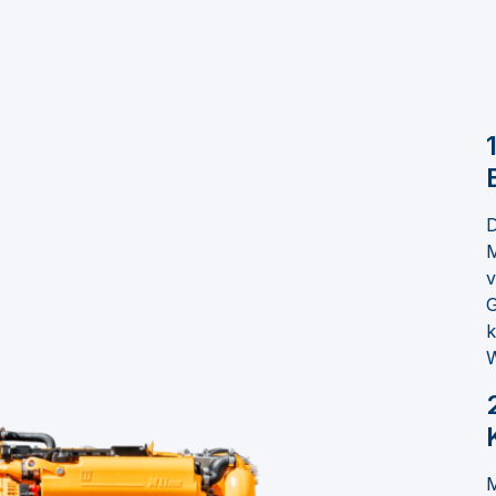
D
M
v
G
k
W
M