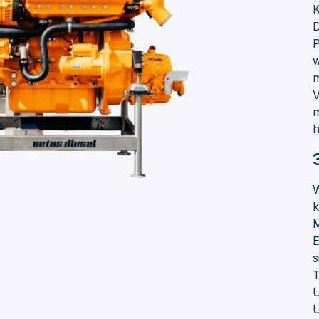
K
D
P
w
m
V
m
h
W
k
M
E
s
T
U
U