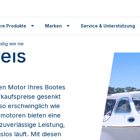
ie Ihr
re Produkte
Marken
Service & Unterstützung
tig wie nie
eis
den Motor Ihres Bootes
kaufspreise gesenkt
o erschwinglich wie
lmotoren bieten eine
zuverlässige Leistung,
los läuft. Mit diesen