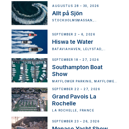
AUGUSTUS 28 – 30, 2026
Allt på Sjön
STOCKHOLMSMÄSSAN,
MÄSSVÄGEN, ÄLVSJÖ, SWEDEN
SEPTEMBER 2 – 6, 2026
Hiswa te Water
BATAVIAHAVEN, LELYSTAD,
NETHERLANDS
SEPTEMBER 18 – 27, 2026
Southampton Boat
Show
MAYFLOWER PARKING, MAYFLOWER
STREET, MANDALUYONG CITY,
METRO MANILA, PHILIPPINES
SEPTEMBER 22 – 27, 2026
Grand Pavois La
Rochelle
LA ROCHELLE, FRANCE
SEPTEMBER 23 – 26, 2026
Monaco Yacht Show