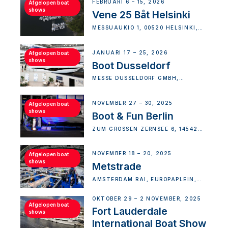
FEBRUARI 6 – 15, 2026
Afgelopen boat
shows
Vene 25 Båt Helsinki
MESSUAUKIO 1, 00520 HELSINKI,
FINLAND
JANUARI 17 – 25, 2026
Afgelopen boat
shows
Boot Dusseldorf
MESSE DÜSSELDORF GMBH,
STOCKUMER KIRCHSTRASSE, D
ÜSSELDORF-DISTRICT 5, G
ERMANY
NOVEMBER 27 – 30, 2025
Afgelopen boat
shows
Boot & Fun Berlin
ZUM GROSSEN ZERNSEE 6, 14542 W
ERDER (HAVEL)-NORD, GERMANY
NOVEMBER 18 – 20, 2025
Afgelopen boat
shows
Metstrade
AMSTERDAM RAI, EUROPAPLEIN,
AMSTERDAM, NETHERLANDS
OKTOBER 29 – 2 NOVEMBER, 2025
Afgelopen boat
Fort Lauderdale
shows
International Boat Show