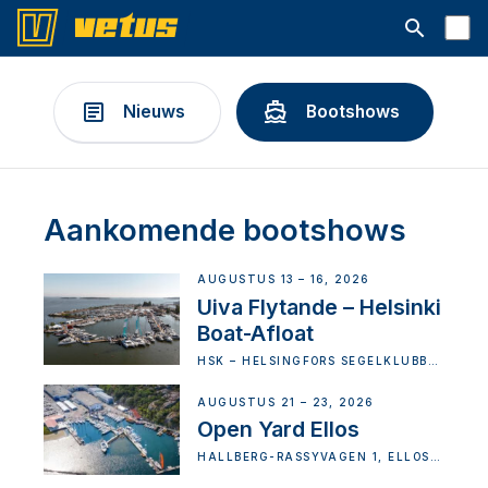
Open searc
Nieuws
Bootshows
Aankomende bootshows
AUGUSTUS 13 – 16, 2026
Uiva Flytande – Helsinki
Boat-Afloat
HSK – HELSINGFORS SEGELKLUBB
RY (HOSKI), VATTUNIEMEN
PUISTOTIE 1, 00210 HELSINKI,
HELSINKI, FINLAND
AUGUSTUS 21 – 23, 2026
Open Yard Ellos
HALLBERG-RASSYVÄGEN 1, ELLÖS,
SWEDEN