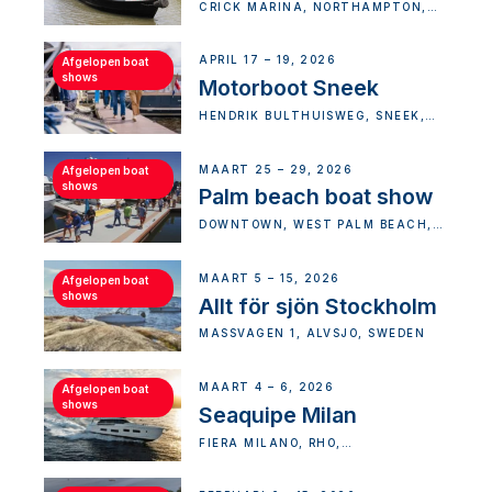
CRICK MARINA, NORTHAMPTON,
UK
APRIL 17 – 19, 2026
Afgelopen boat
shows
Motorboot Sneek
HENDRIK BULTHUISWEG, SNEEK,
NETHERLANDS
MAART 25 – 29, 2026
Afgelopen boat
shows
Palm beach boat show
DOWNTOWN, WEST PALM BEACH,
FLORIDA, USA
MAART 5 – 15, 2026
Afgelopen boat
shows
Allt för sjön Stockholm
MÄSSVÄGEN 1, ÄLVSJÖ, SWEDEN
MAART 4 – 6, 2026
Afgelopen boat
shows
Seaquipe Milan
FIERA MILANO, RHO,
METROPOLITAN CITY OF MILAN,
ITALY