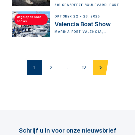
801 SEABREEZE BOULEVARD, FORT
LAUDERDALE, FL 33316, USA
OKTOBER 22 – 26, 2025
Afgelopen boat
shows
Valencia Boat Show
MARINA PORT VALENCIA,
VALENCIA, SPAIN
1
2
…
12
Schrijf u in voor onze nieuwsbrief