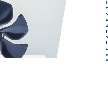
s
c
c
d
f
s
h
c
a
a