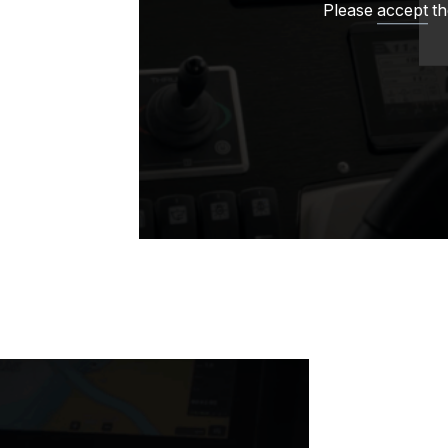
Please
accept
th