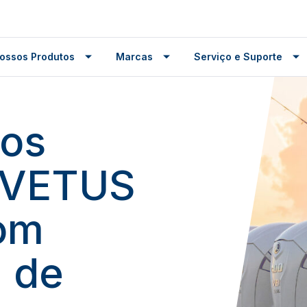
ossos Produtos
Marcas
Serviço e Suporte
dos
s VETUS
om
a de