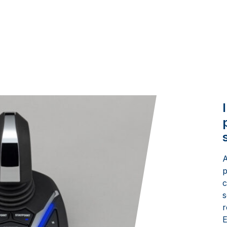
A
p
c
s
r
E