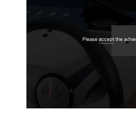
Please
accept
the adve
Rep