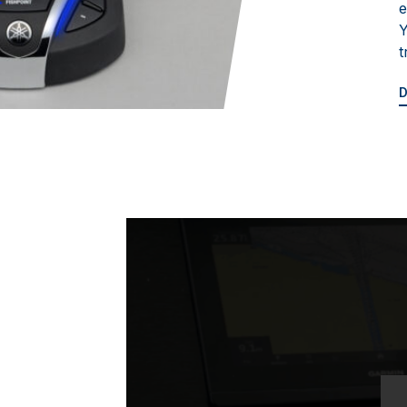
e
Y
t
D