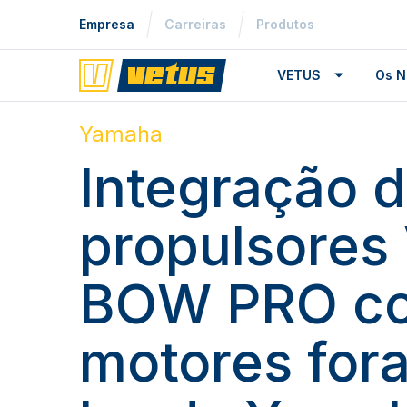
Empresa
Carreiras
Produtos
VETUS
Os N
Yamaha
Integração 
propulsore
BOW PRO c
motores for