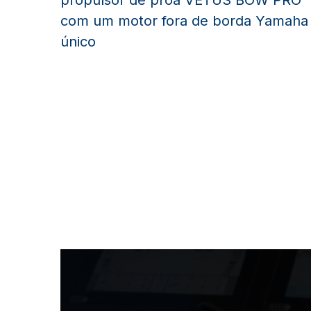
propulsor de proa VETUS BOW PRO
com um motor fora de borda Yamaha
único