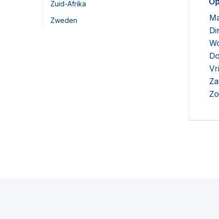
Op
Zuid-Afrika
Ma
Zweden
Di
Wo
Do
Vr
Za
Zo