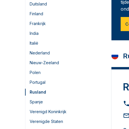
tij
Duitsland
ond
Finland
Frankrijk
C
India
Italië
Nederland
R
Nieuw-Zeeland
Polen
Portugal
R
Rusland
Spanje
Verenigd Koninkrijk
Verenigde Staten