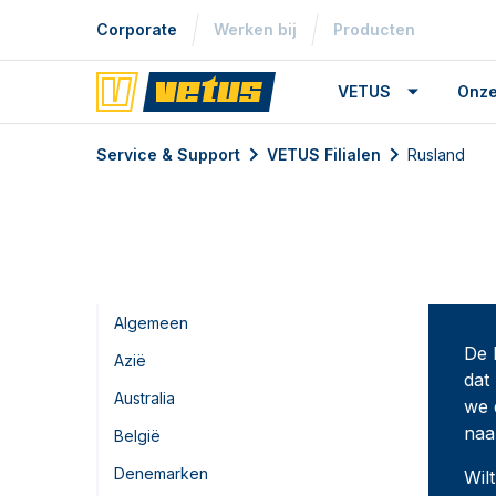
Corporate
Werken bij
Producten
VETUS
Onze
Service & Support
VETUS Filialen
Rusland
Algemeen
De 
Azië
dat
Australia
we 
naa
België
Denemarken
Wil