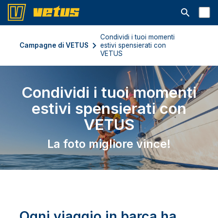
Aprire la ba
Condividi i tuoi momenti
Campagne di VETUS
estivi spensierati con
VETUS
Condividi i tuoi momenti
estivi spensierati con
VETUS
La foto migliore vince!
Ogni viaggio in barca ha