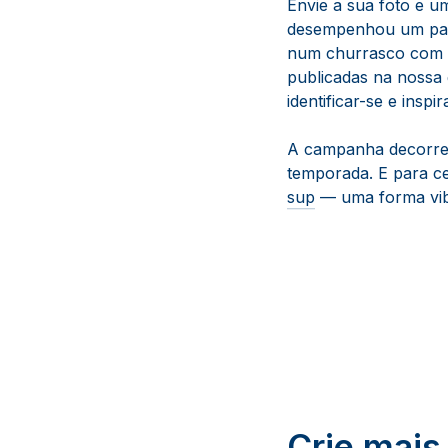
Envie a sua foto e 
desempenhou um pape
num churrasco com a
publicadas na nossa 
identificar-se e inspi
A campanha decorre
temporada. E para c
sup
— uma forma vibr
Crie mai