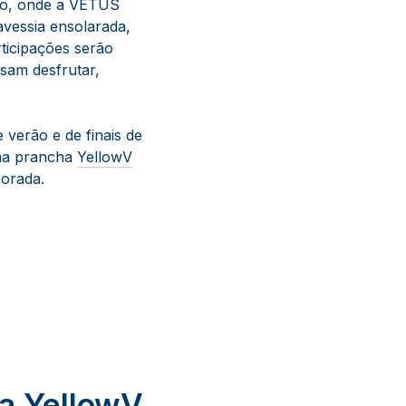
rdo, onde a VETUS
vessia ensolarada,
ticipações serão
sam desfrutar,
 verão e de finais de
uma prancha
YellowV
porada.
a YellowV