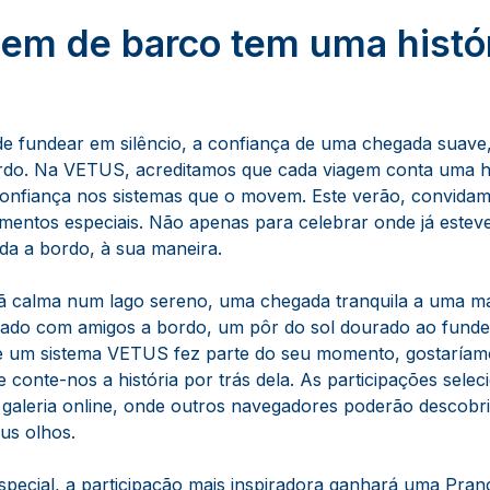
em de barco tem uma histór
a de fundear em silêncio, a confiança de uma chegada suav
do. Na VETUS, acreditamos que cada viagem conta uma hi
 confiança nos sistemas que o movem. Este verão, convidam
entos especiais. Não apenas para celebrar onde já esteve
ida a bordo, à sua maneira.
 calma num lago sereno, uma chegada tranquila a uma m
hado com amigos a bordo, um pôr do sol dourado ao funde
 um sistema VETUS fez parte do seu momento, gostaríamo
 conte-nos a história por trás dela. As participações sele
galeria online, onde outros navegadores poderão descobrir
us olhos.
ecial, a participação mais inspiradora ganhará uma Pra