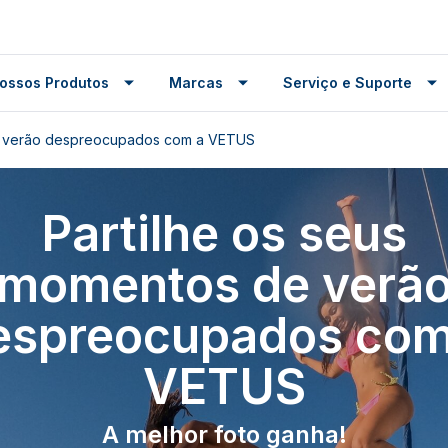
ossos Produtos
Marcas
Serviço e Suporte
de verão despreocupados com a VETUS
Partilhe os seus
momentos de verã
espreocupados com
VETUS
A melhor foto ganha!