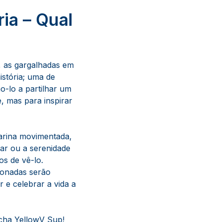
ia – Qual
e, as gargalhadas em
stória; uma de
o-lo a partilhar um
, mas para inspirar
arina movimentada,
ar ou a serenidade
s de vê-lo.
cionadas serão
 e celebrar a vida a
ncha
YellowV Sup
!