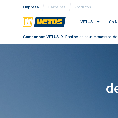
Empresa
Carreiras
Produtos
VETUS
Os N
Campanhas VETUS
Partilhe os seus momentos 
d