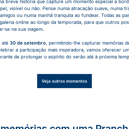
uma breve história que capture um momento especial a bo
l, visível ou não. Pense numa atracação suave, numa tra
migos ou numa manhã tranquila ao fundear. Todas as par
galeria online ao longo da temporada, para que outros pos
rar-se na sua viagem.
 até
30 de setembro
, permitindo-lhe capturar memórias de
elebrar a participação mais inspiradora, vamos oferecer 
ante de prolongar o espírito do verão até à próxima tem
Veja outros momentos
s memórias com uma Pranch