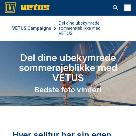
Åbn søgelin
Del dine ubekymrede
VETUS Campaigns
sommerøjeblikke med
VETUS
Del dine ubekymrede
sommerøjeblikke med
VETUS
Bedste foto vinder!
Hver sejltur har sin egen