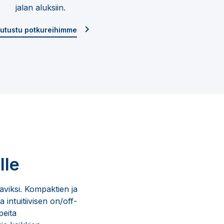
jalan aluksiin.
utustu potkureihimme
lle
taviksi. Kompaktien ja
a intuitiivisen on/off-
peita