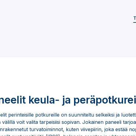
T
eelit keula- ja peräpotkurei
 perinteisille potkureille on suunniteltu selkeiksi ja luotet
välillä voit valita tarpeisiisi sopivan. Jokainen paneeli tarjoa
rakennetut turvatoiminnot, kuten viivepiirin, joka estää no