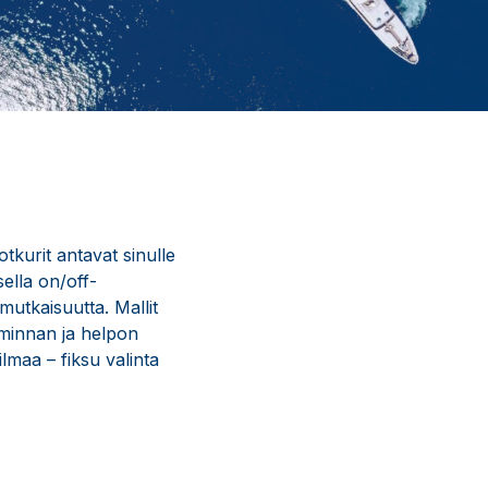
tkurit antavat sinulle
ella on/off-
mutkaisuutta. Mallit
iminnan ja helpon
maa – fiksu valinta