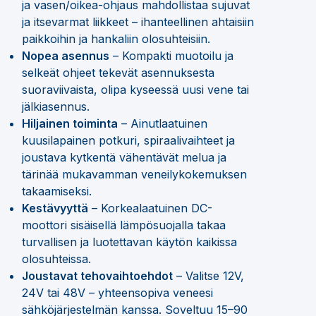
ja vasen/oikea-ohjaus mahdollistaa sujuvat
ja itsevarmat liikkeet – ihanteellinen ahtaisiin
paikkoihin ja hankaliin olosuhteisiin.
Nopea asennus
– Kompakti muotoilu ja
selkeät ohjeet tekevät asennuksesta
suoraviivaista, olipa kyseessä uusi vene tai
jälkiasennus.
Hiljainen toiminta
– Ainutlaatuinen
kuusilapainen potkuri, spiraalivaihteet ja
joustava kytkentä vähentävät melua ja
tärinää mukavamman veneilykokemuksen
takaamiseksi.
Kestävyyttä
– Korkealaatuinen DC-
moottori sisäisellä lämpösuojalla takaa
turvallisen ja luotettavan käytön kaikissa
olosuhteissa.
Joustavat tehovaihtoehdot
– Valitse 12V,
24V tai 48V – yhteensopiva veneesi
sähköjärjestelmän kanssa. Soveltuu 15–90