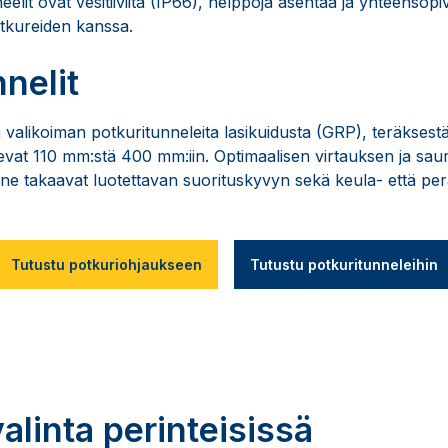
elit ovat vesitiiviitä (IP66), helppoja asentaa ja yhteensopi
tkureiden kanssa.
nelit
valikoiman potkuritunneleita lasikuidusta (GRP), teräksestä 
elevat 110 mm:stä 400 mm:iin. Optimaalisen virtauksen ja s
a ne takaavat luotettavan suorituskyvyn sekä keula- että pe
Tutustu potkuriohjaukseen
Tutustu potkuritunneleihin
alinta perinteisissä