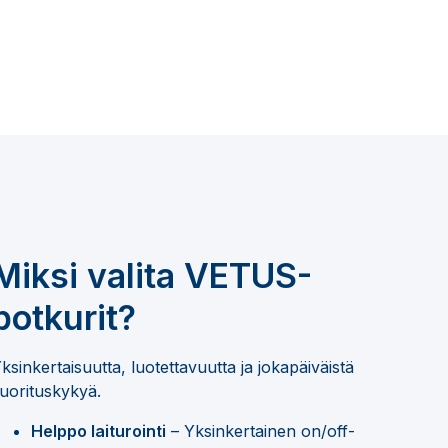
Miksi valita VETUS-
potkurit?
ksinkertaisuutta, luotettavuutta ja jokapäiväistä
uorituskykyä.
Helppo laiturointi
– Yksinkertainen on/off-