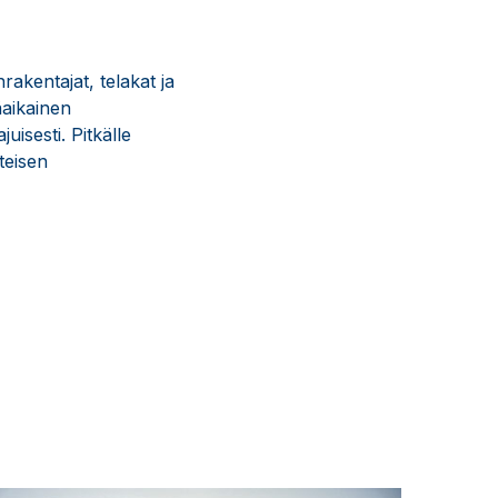
akentajat, telakat ja
äaikainen
isesti. Pitkälle
teisen