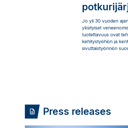
potkurijä
Jo yli 30 vuoden aja
yksityiset veneenomis
luotettavuus ovat teh
kehitystyöhön ja ken
sivuttaistyönnön suo
Press releases