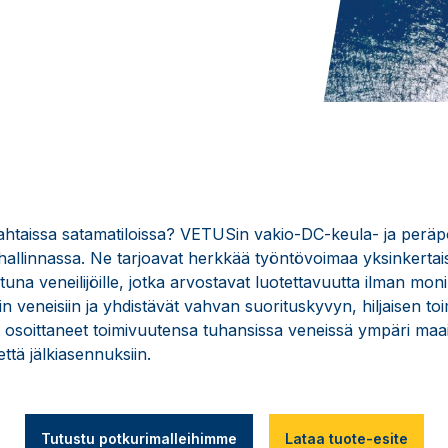
 ahtaissa satamatiloissa? VETUSin vakio-DC-keula- ja peräpo
hallinnassa. Ne tarjoavat herkkää työntövoimaa yksinkertais
tuna veneilijöille, jotka arvostavat luotettavuutta ilman moni
n veneisiin ja yhdistävät vahvan suorituskyvyn, hiljaisen to
osoittaneet toimivuutensa tuhansissa veneissä ympäri maail
että jälkiasennuksiin.
Tutustu potkurimalleihimme
Lataa tuote-esite