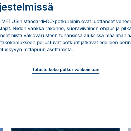
rjestelmissä
n VETUSin standardi-DC-potkureihin ovat luottaneet veneenr
tajat. Niiden vankka rakenne, suoraviivainen ohjaus ja pitk
neet niistä vakiovarusteen tuhansissa aluksissa maailmanlaaju
ttäkokemukseen perustuvat potkurit jatkavat edelleen perin
rituskyvyn mittapuun asettamista.
Tutustu koko potkurivalikoimaan