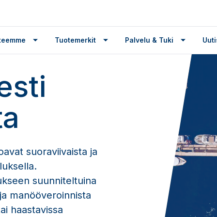
tteemme
Tuotemerkit
Palvelu & Tuki
Uuti
esti
ta
oavat suoraviivaista ja
uksella.
ukseen suunniteltuina
a ja manööveroinnista
ai haastavissa