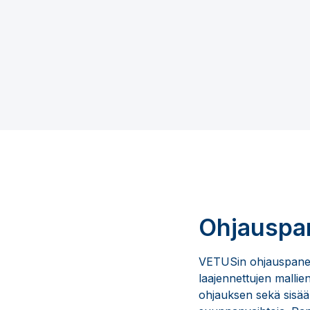
Ohjauspan
VETUSin ohjauspaneelit
laajennettujen mallien 
ohjauksen sekä sisään