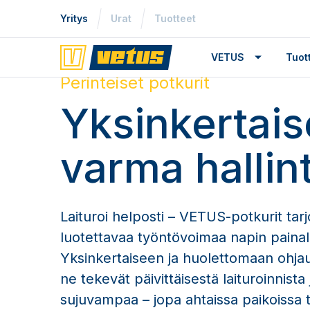
Yritys
Urat
Tuotteet
VETUS
Tuo
Perinteiset potkurit
Yksinkertais
varma hallin
Laituroi helposti – VETUS-potkurit tarj
luotettavaa työntövoimaa napin painall
Yksinkertaiseen ja huolettomaan ohja
ne tekevät päivittäisestä laituroinnist
sujuvampaa – jopa ahtaissa paikoissa t