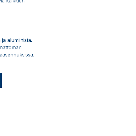
via kaikkien
ja alumiinista.
aumattoman
räasennuksissa.