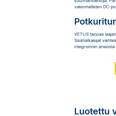
suunnanvaihtoja. Pane
vakiomallisten DC-po
Potkuritun
VETUS tarjoaa laajan 
Sisähalkaisijat vaiht
integroinnin ansiost
Luotettu v