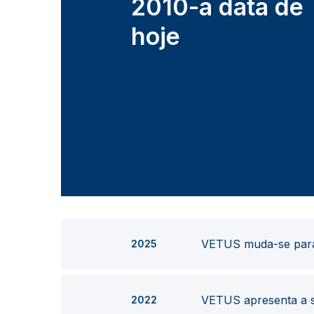
2010-à data de
hoje
VETUS muda-se para 
2025
VETUS apresenta a s
2022