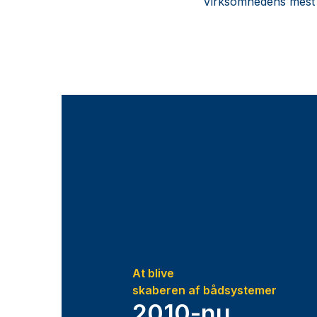
Virksomhedens mest h
At blive
skaberen af ​​bådsystemer
2010-nu