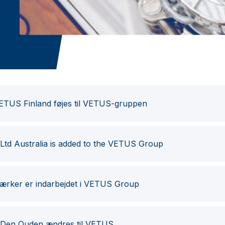
TUS Finland føjes til VETUS-gruppen
td Australia is added to the VETUS Group
rker er indarbejdet i VETUS Group
Den Ouden ændres til VETUS