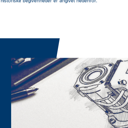
istoriske begivenheder er angivet nedenfor.