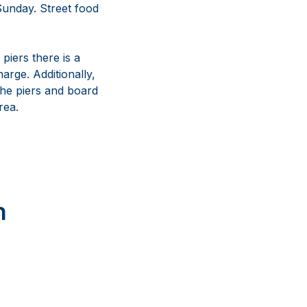
Sunday. Street food
piers there is a
arge. Additionally,
 the piers and board
rea.
n