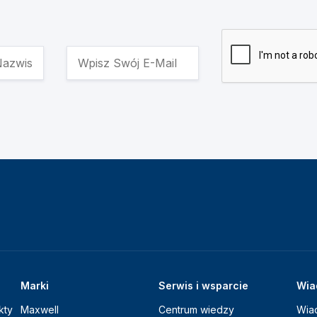
Marki
Serwis i wsparcie
Wia
kty
Maxwell
Centrum wiedzy
Wia