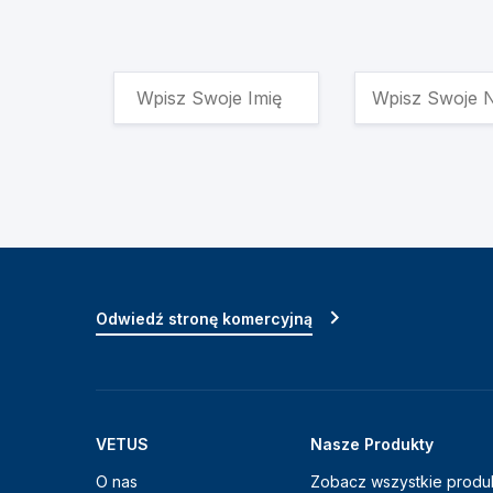
Odwiedź stronę komercyjną
VETUS
Nasze Produkty
O nas
Zobacz wszystkie produ