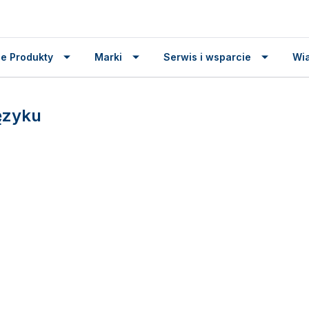
e Produkty
Marki
Serwis i wsparcie
Wi
ęzyku
English
(USA)