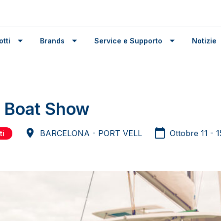
tti
Brands
Service e Supporto
Notizie
a Boat Show
BARCELONA - PORT VELL
Ottobre 11 - 
ti