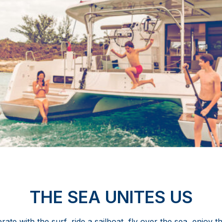
THE SEA UNITES US
brate with the surf, ride a sailboat, fly over the sea, enjoy 