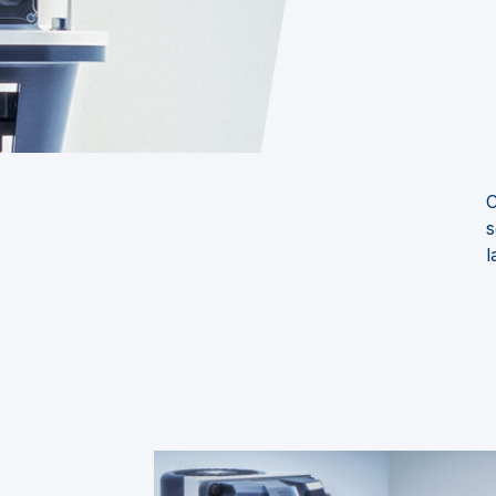
C
s
l