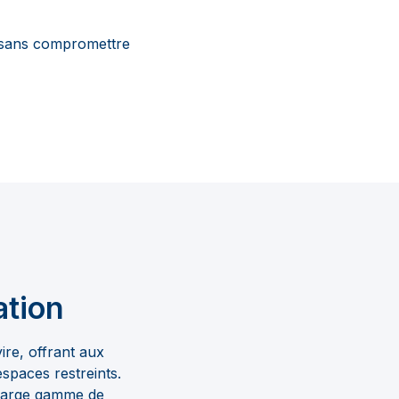
e sans compromettre
ation
vire, offrant aux
spaces restreints.
 large gamme de