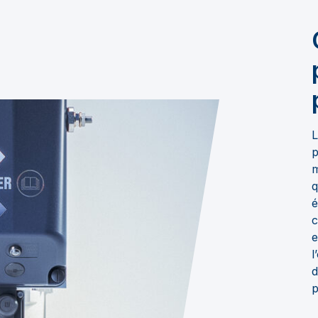
L
p
m
q
é
c
e
l
d
p