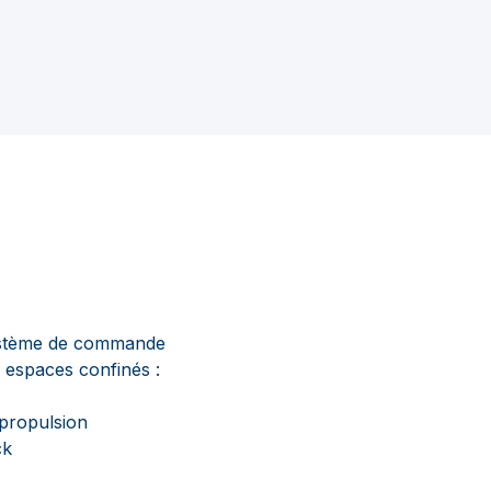
système de commande
 espaces confinés :
 propulsion
ck