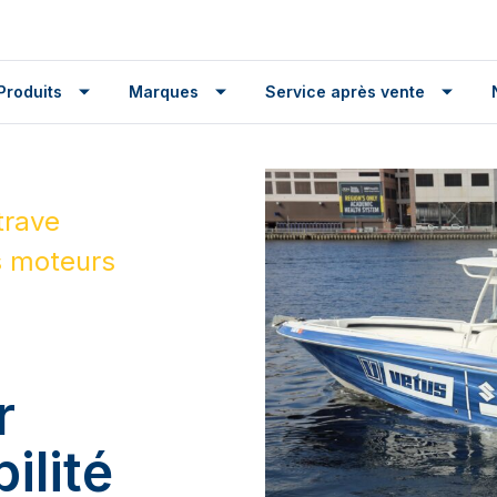
Produits
Marques
Service après vente
trave
s moteurs
r
lité