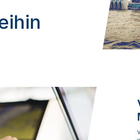
eihin
V
y