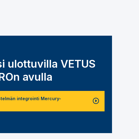
si ulottuvilla VETUS
On avulla
stelmän integrointi Mercury-