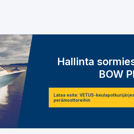
Hallinta sormie
BOW PR
Lataa esite: VETUS-keulapotkurijärje
perämoottoreihin