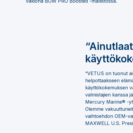
vakiona BOW PRO Boosted -mallistossa.
“Ainutlaa
käyttöko
“VETUS on tuonut ai
helpottaakseen elämä
käyttökokemuksen var
valmistajien kanssa j
Mercury Marine® -yh
Olemme vakuuttuneita 
vaihtoehdon OEM-val
MAXWELL U.S. Presi