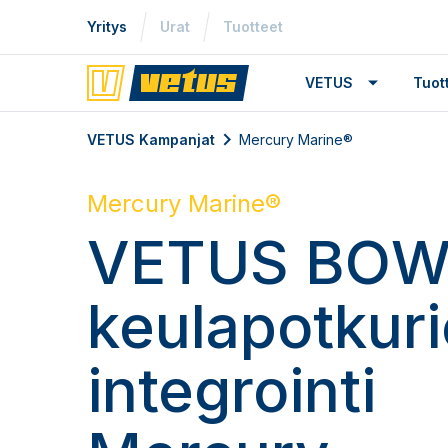
Yritys
Urat
Tuotteet
VETUS
Tuo
VETUS Kampanjat
Mercury Marine®
Mercury Marine®
VETUS BOW
keulapotkur
integrointi