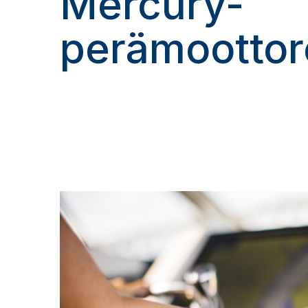
Mercury-
perämoottor