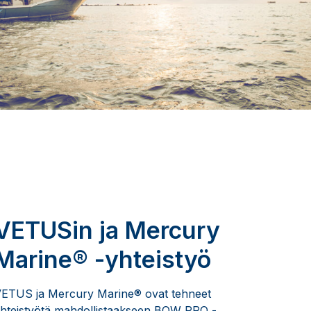
VETUSin ja Mercury
Marine® -yhteistyö
ETUS ja Mercury Marine® ovat tehneet
hteistyötä mahdollistaakseen BOW PRO -