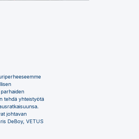
kuriperheeseemme
lisen
ä parhaiden
n tehdä yhteistyötä
ausratkaisuunsa.
vat johtavan
Chris DeBoy, VETUS