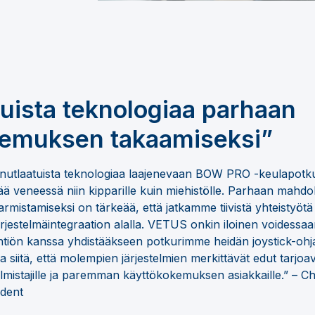
tuista teknologiaa parhaan
kemuksen takaamiseksi”
nutlaatuista teknologiaa laajenevaan BOW PRO -keulapot
ä veneessä niin kipparille kuin miehistölle. Parhaan mahdol
mistamiseksi on tärkeää, että jatkamme tiivistä yhteistyöt
ärjestelmäintegraation alalla. VETUS onkin iloinen voidessaa
tiön kanssa yhdistääkseen potkurimme heidän joystick-ohj
siitä, että molempien järjestelmien merkittävät edut tarjoa
mistajille ja paremman käyttökokemuksen asiakkaille.” – 
dent