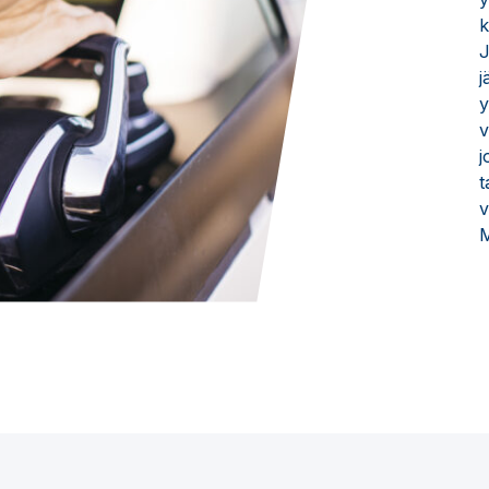
k
J
j
y
v
j
t
v
M