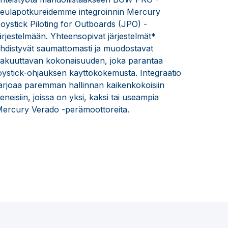
eulapotkureidemme integroinnin Mercury
oystick Piloting for Outboards (JPO) -
ärjestelmään. Yhteensopivat järjestelmät*
hdistyvät saumattomasti ja muodostavat
akuuttavan kokonaisuuden, joka parantaa
oystick-ohjauksen käyttökokemusta. Integraatio
arjoaa paremman hallinnan kaikenkokoisiin
eneisiin, joissa on yksi, kaksi tai useampia
ercury Verado -perämoottoreita.