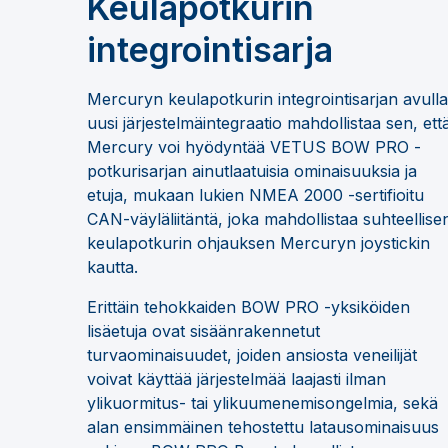
Keulapotkurin
integrointisarja
Mercuryn keulapotkurin integrointisarjan avulla
uusi järjestelmäintegraatio mahdollistaa sen, ett
Mercury voi hyödyntää VETUS BOW PRO -
potkurisarjan ainutlaatuisia ominaisuuksia ja
etuja, mukaan lukien NMEA 2000 -sertifioitu
CAN-väyläliitäntä, joka mahdollistaa suhteellise
keulapotkurin ohjauksen Mercuryn joystickin
kautta.
Erittäin tehokkaiden BOW PRO -yksiköiden
lisäetuja ovat sisäänrakennetut
turvaominaisuudet, joiden ansiosta veneilijät
voivat käyttää järjestelmää laajasti ilman
ylikuormitus- tai ylikuumenemisongelmia, sekä
alan ensimmäinen tehostettu latausominaisuus