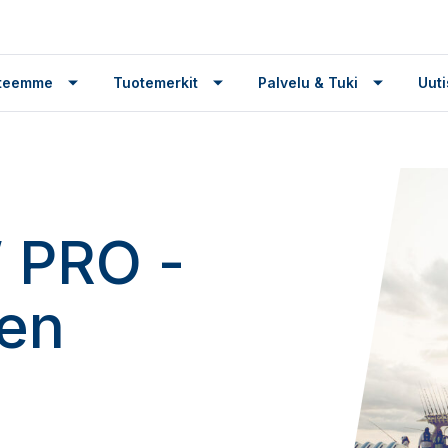
tteemme
Tuotemerkit
Palvelu & Tuki
Uuti
 PRO -
ien