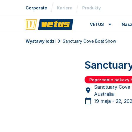
Corporate
Kariera
Produkty
VETUS
Nasz
Wystawy łodzi
Sanctuary Cove Boat Show
Sanctuar
Poprzednie pokazy ł
Sanctuary Cove 
Australia
19 maja - 22, 20