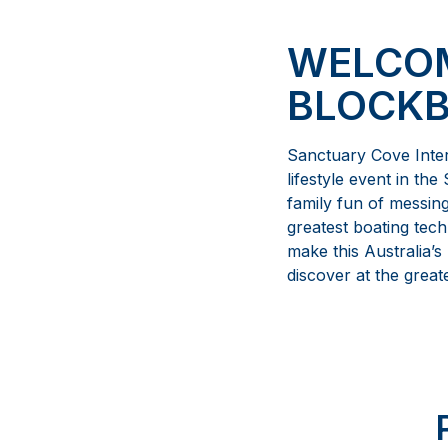
WELCOM
BLOCKB
Sanctuary Cove Inter
lifestyle event in th
family fun of messin
greatest boating tec
make this Australia’s 
discover at the great