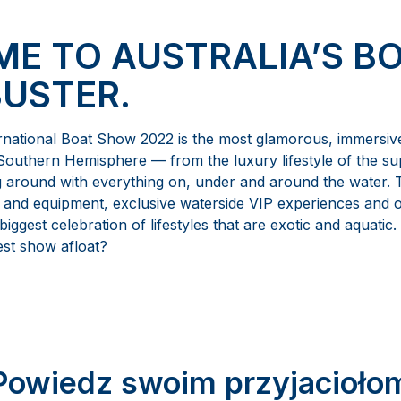
E TO AUSTRALIA’S B
USTER.
national Boat Show 2022 is the most glamorous, immersiv
e Southern Hemisphere — from the luxury lifestyle of the su
g around with everything on, under and around the water. 
h and equipment, exclusive waterside VIP experiences and o
biggest celebration of lifestyles that are exotic and aquatic
est show afloat?
Powiedz swoim przyjacioło