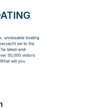
OATING
e, unmissable boating
peryacht set to the
The latest-and-
ver 50,000 visitors
. What will you
m