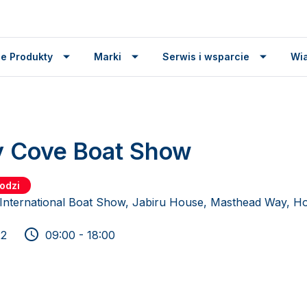
e Produkty
Marki
Serwis i wsparcie
Wi
y Cove Boat Show
odzi
International Boat Show, Jabiru House, Masthead Way, Ho
22
09:00 - 18:00