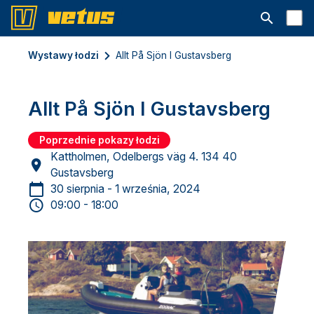
Otwórz pa
Wystawy łodzi
Allt På Sjön I Gustavsberg
Allt På Sjön I Gustavsberg
Poprzednie pokazy łodzi
Kattholmen, Odelbergs väg 4. 134 40
Gustavsberg
30 sierpnia - 1 września, 2024
09:00 - 18:00