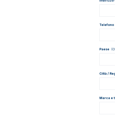
Indirizzo
Telefono
Paese
(O
Città / R
Marca e t