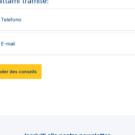
ttami tramite:
Telefono
E-mail
der des conseils