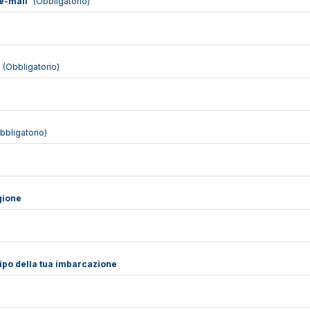
 e-mail
(Obbligatorio)
(Obbligatorio)
bbligatorio)
egione
ipo della tua imbarcazione