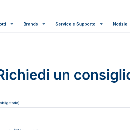
tti
Brands
Service e Supporto
Notizie
Richiedi un consigli
bbligatorio)