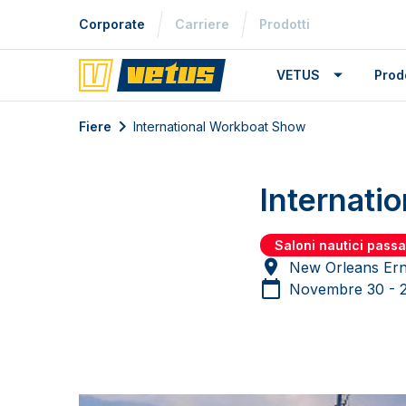
Corporate
Carriere
Prodotti
VETUS
Prodo
Fiere
International Workboat Show
Internati
Saloni nautici passa
New Orleans Ern
Novembre 30 - 2