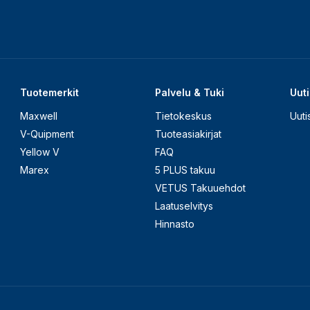
Tuotemerkit
Palvelu & Tuki
Uuti
Maxwell
Tietokeskus
Uuti
V-Quipment
Tuoteasiakirjat
Yellow V
FAQ
Marex
5 PLUS takuu
VETUS Takuuehdot
Laatuselvitys
Hinnasto