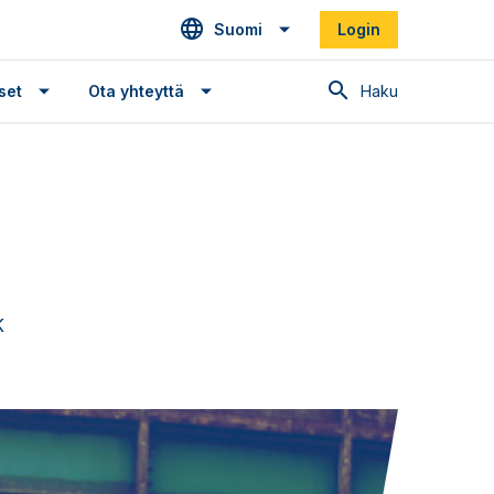
Suomi
Login
Haku
set
Ota yhteyttä
K