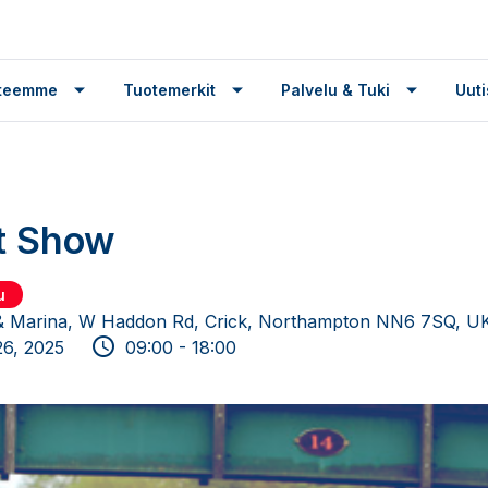
tteemme
Tuotemerkit
Palvelu & Tuki
Uuti
t Show
u
 & Marina, W Haddon Rd, Crick, Northampton NN6 7SQ, U
26, 2025
09:00 - 18:00