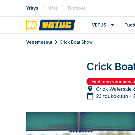
Yritys
Urat
Tuotteet
VETUS
Tuo
Venemessut
Crick Boat Show
Crick Boa
Edellinen venemess
Crick Waterside
23 toukokuun - 