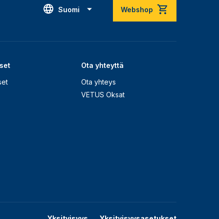
Suomi
Webshop
set
Ota yhteyttä
set
Ota yhteys
VETUS Oksat
Yksityisyys
Yksityisyysasetukset