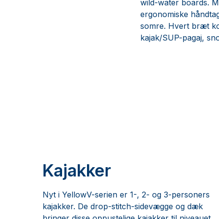
wild-water boards. Me
ergonomiske håndtag,
somre. Hvert bræt ko
kajak/SUP-pagaj, snor
Kajakker
Nyt i YellowV-serien er 1-, 2- og 3-personers
kajakker. De drop-stitch-sidevægge og dæk
bringer disse oppustelige kajakker til niveauet