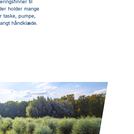
ringsfinner til
 der holder mange
r taske, pumpe,
 langt håndklæde.