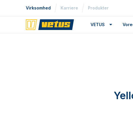
Virksomhed
Karriere
Produkter
VETUS
Vore
Yell