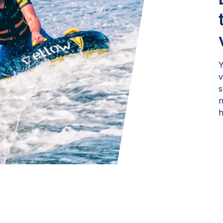
Y
v
s
n
h