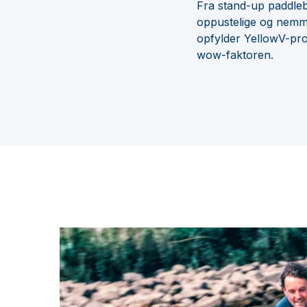
Fra stand-up paddlebo
oppustelige og nemme 
opfylder YellowV-pro
wow-faktoren.