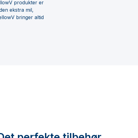
ellowV produkter er
den ekstra mil,
llowV bringer altid
Det perfekte tilbehør