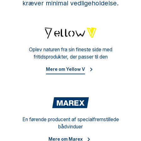
kræver minimal vedligeholdelse.
Yello
Oplev naturen fra sin fineste side med
fritidsprodukter, der passer til den
Mere om Yellow V
Mare
En førende producent af specialfremstillede
bådvinduer
Mere om Marex