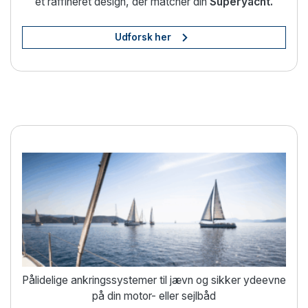
et raffineret design, der matcher din
Superyacht.
Udforsk her
Sikker ankring med fuld tillid
Pålidelige ankringssystemer til jævn og sikker ydeevne
på din motor- eller sejlbåd