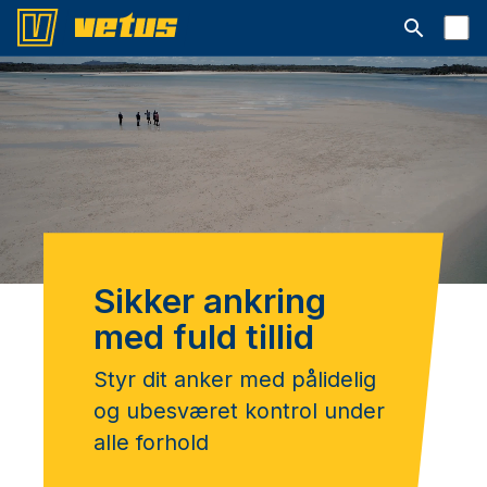
Åbn søgelin
Sikker ankring
med fuld tillid
Styr dit anker med pålidelig
og ubesværet kontrol under
alle forhold