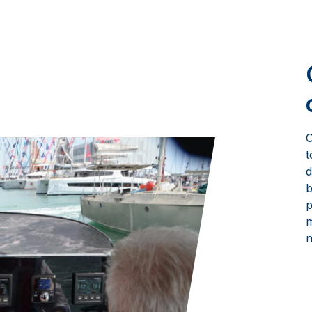
O
t
d
b
m
n