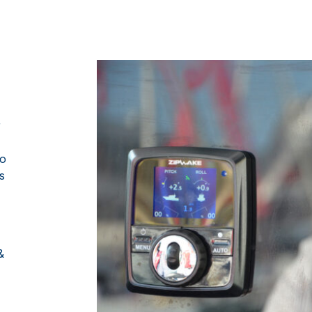
r
ho
s
&