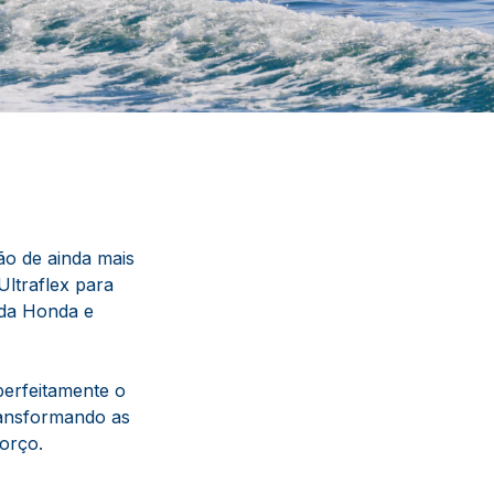
ão de ainda mais
ltraflex para
rda Honda e
perfeitamente o
transformando as
orço.