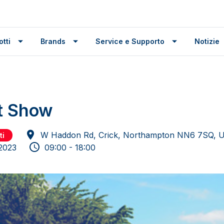
tti
Brands
Service e Supporto
Notizie
t Show
W Haddon Rd, Crick, Northampton NN6 7SQ, U
ti
 2023
09:00 - 18:00