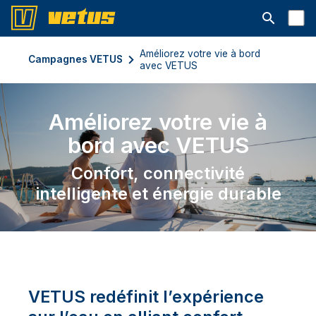
Ouvrir la b
Améliorez votre vie à bord
Campagnes VETUS
avec VETUS
Améliorez votre vie à
bord avec VETUS
Confort, connectivité
intelligente et énergie durable
VETUS redéfinit l’expérience