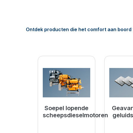
Ontdek producten die het comfort aan boord 
Maximaal genieten op het w
Soepel lopende
Geavan
scheepsdieselmotoren
geluids