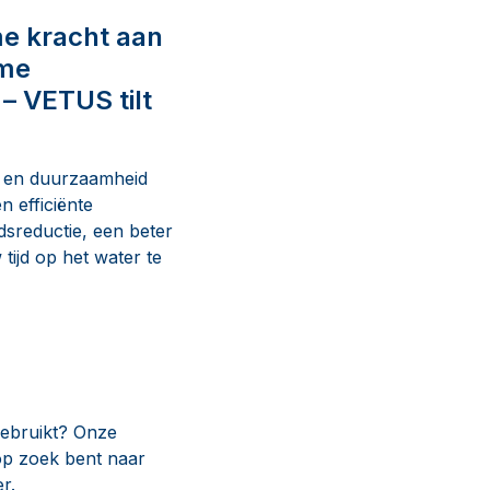
me kracht aan
mme
 – VETUS tilt
it en duurzaamheid
n efficiënte
sreductie, een beter
ijd op het water te
gebruikt? Onze
 op zoek bent naar
r.