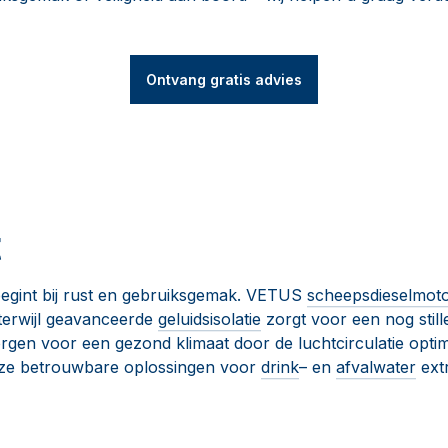
Ontvang gratis advies
t
egint bij rust en gebruiksgemak. VETUS
scheepsdieselmot
 terwijl geavanceerde
geluidsisolatie
zorgt voor een nog still
rgen voor een gezond klimaat door de luchtcirculatie opti
ze betrouwbare oplossingen voor
drink
– en
afvalwater
extr