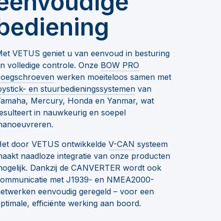
eenvoudige
bediening
et VETUS geniet u van eenvoud in besturing
n volledige controle. Onze
BOW PRO
boegschroeven
werken moeiteloos samen met
oystick- en stuurbedieningssystemen
van
amaha, Mercury, Honda en Yanmar, wat
esulteert in nauwkeurig en soepel
anoeuvreren.
et door VETUS ontwikkelde
V-CAN
systeem
aakt naadloze integratie van onze producten
ogelijk. Dankzij de CANVERTER wordt ook
ommunicatie met J1939- en NMEA2000-
etwerken eenvoudig geregeld – voor een
ptimale, efficiënte werking aan boord.