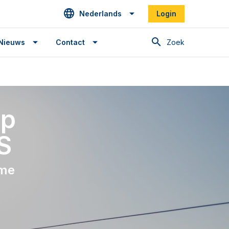
Nederlands
Login
Zoek
Nieuws
Contact
op
S
ame