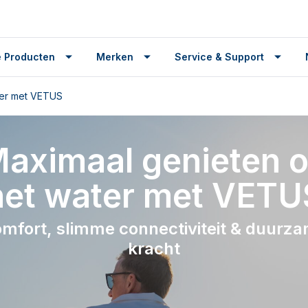
 Producten
Merken
Service & Support
ter met VETUS
aximaal genieten 
het water met VETU
mfort, slimme connectiviteit & duurz
kracht