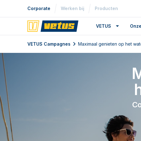
Corporate
Werken bij
Producten
VETUS
Onze
VETUS Campagnes
Maximaal genieten op het wa
M
Co