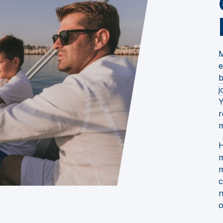
M
e
j
Y
r
m
H
m
m
c
n
o