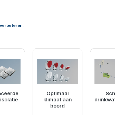
verbeteren:
ater met VETUS
Maximaal genieten op het water met VETUS
Maximaal genieten op het w
ceerde
Sch
Optimaal
isolatie
drinkwa
klimaat aan
boord