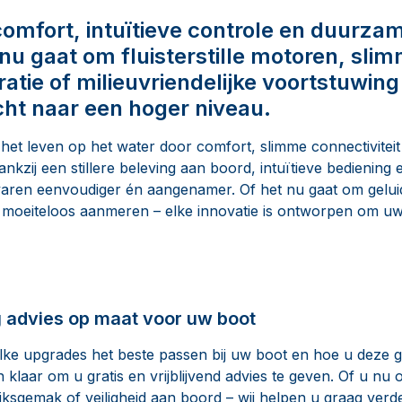
omfort, intuïtieve controle en duurza
 nu gaat om fluisterstille motoren, sli
atie of milieuvriendelijke voortstuwing
cht naar een hoger niveau.
het leven op het water door comfort, slimme connectivite
kzij een stillere beleving aan boord, intuïtieve bediening e
aren eenvoudiger én aangenamer. Of het nu gaat om geluid
 moeiteloos aanmeren – elke innovatie is ontworpen om uw t
g advies op maat voor uw boot
lke upgrades het beste passen bij uw boot en hoe u deze 
klaar om u gratis en vrijblijvend advies te geven. Of u nu
ksgemak of veiligheid aan boord – wij helpen u graag verde