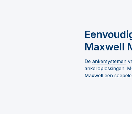
Eenvoudi
Maxwell 
De
ankersystemen
va
ankeroplossingen. Me
Maxwell een soepele