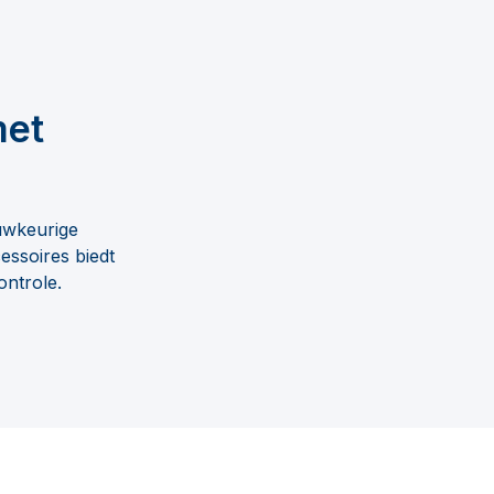
met
uwkeurige
essoires biedt
ntrole.