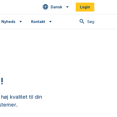
Dansk
Login
Søg
Nyheds
Kontakt
!
j kvalitet til din
stemer.