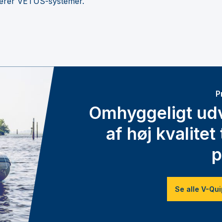
plerer VETUS-systemer.
P
Omhyggeligt udv
af høj kvalite
p
Se alle V-Qu