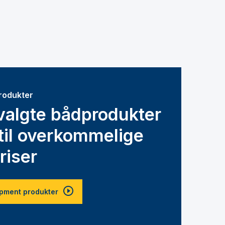
rodukter
algte bådprodukter
t til overkommelige
riser
ipment produkter