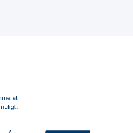
emme at
muligt.