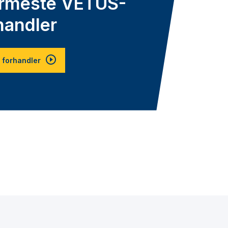
ærmeste VETUS-
handler
 forhandler