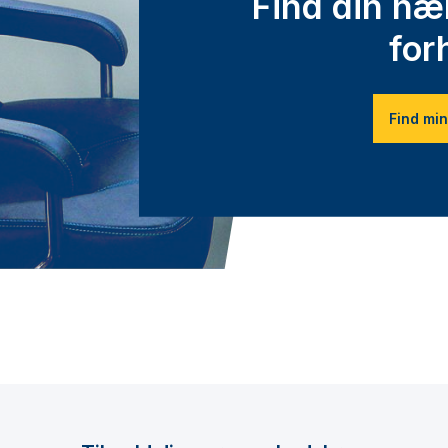
Find din n
for
Find min