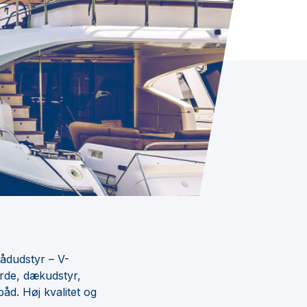
bådudstyr – V-
rde, dækudstyr,
åd. Høj kvalitet og