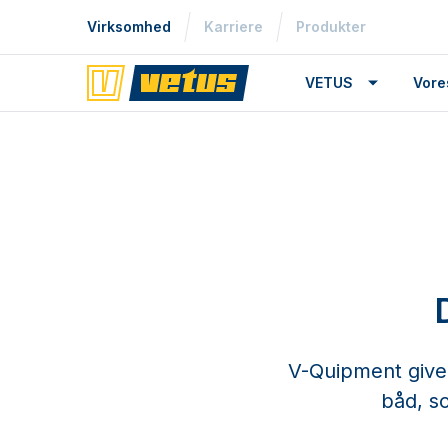
Virksomhed
Karriere
Produkter
VETUS
Vore
V-Quipment giver 
båd, s