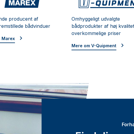
Marex
nde producent af
Omhyggeligt udvalgte
fremstillede bådvinduer
bådprodukter af høj kvalitet 
overkommelige priser
 Marex
Mere om V-Quipment
Forh