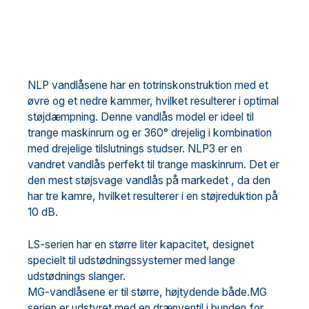
NLP vandlåsene har en totrinskonstruktion med et
øvre og et nedre kammer, hvilket resulterer i optimal
støjdæmpning. Denne vandlås model er ideel til
trange maskinrum og er 360° drejelig i kombination
med drejelige tilslutnings studser. NLP3 er en
vandret vandlås perfekt til trange maskinrum. Det er
den mest støjsvage vandlås på markedet , da den
har tre kamre, hvilket resulterer i en støjreduktion på
10 dB.
LS-serien har en større liter kapacitet, designet
specielt til udstødningssystemer med lange
udstødnings slanger.
MG-vandlåsene er til større, højtydende både.MG
serien er udstyret med en drænventil i bunden,for