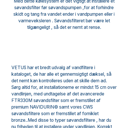
Med dette kølesystem er det vigtigt at installere et
søvandsfilter før søvandspumpen ,for at forhindre
skidt og tang fra vandet ender i vandpumpen eller i
varmeveksleren . Søvandsfilteret bør være let
tilgængeligt , så det er nemt at rense.
VETUS har et bredt udvalg af vandfiltere i
kataloget, de har alle et gennemsigtigt dæksel, så
det nemt kan kontrolleres uden at skille dem ad.
Sørg altid for, at installationerne er mindst 15 cm over
vandlinjen, med undtagelse af det avancerede
FTR330M søvandsfilter som er fremstillet af
premium NAVIDURIN© samt vores CWS
søvandsfiltere som er fremstillet af forniklet
bronze..Med disse to typer søvandsfiltere , har du
nu friheden til at installere under vandlinjen. Korrekt