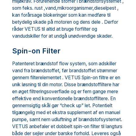
miljøkrav. Forurenende stoffer i brændstofsystemet ,
som feks. rust ,vand,mikroorganismer,dieselpest ,
kan forårsage blokeringer som kan medføre til
betydelig skade på motoren og dens dele . Derfor
råder VETUS til altid at bruge forfilter og
vandudskiller for at undgå unødvendige skader.
Spin-on Filter
Patenteret brændstof flow system, som adskiller
vand fra brændstoffet, før brandstoffet strømmer
gennem filterelementet . VETUS Spin-on filtre er en
unik løsning til din motor. Disse brændstoffiltere har
en øget filtreringsoverflade og er fem gange mere
effektive end konventionelle brændstoffiltere. En
gennemsigtig skål gør “check up” let. Potentielt
tilgængelig med et ekstra supplement af en manuel
pumpe, samt nem udluftning af brændstofsystemet.
VETUS anbefaler et dobbelt spin-on filter til langturs
både der sejler under barske forhold. Leveres også