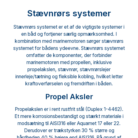
Stævnrørs systemer
Stævnrørs systemet er et af de vigtigste systemer i
en båd og fortjener særlig opmærksomhed. I
kombination med marinemotoren sørger stævnrørs
systemet for bådens ydeevne. Stævnrørs systemet
omfatter de komponenter, der forbinder
marinemotoren med propellen, inklusive
propelakslen, stævnrør, stævnrørslejer
innerleje/tætning og fleksible kobling, hvilket letter
kraftoverførselen og fremdriften i båden.
Propel Aksler
Propelakslen er i rent rustfrit stål (Duplex 1-4462).
Et mere korrosionsbestandigt og stærkt materiale i
modsætning til AISI316 eller Aquamet 17 eller 22.
Derudover er trækstyrken 30 % større og
hårdheden 40 % højere end AISI316. På grund af