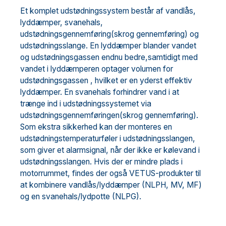
Et komplet udstødningssystem består af vandlås,
lyddæmper, svanehals,
udstødningsgennemføring(skrog gennemføring) og
udstødningsslange. En lyddæmper blander vandet
og udstødningsgassen endnu bedre,samtidigt med
vandet i lyddæmperen optager volumen for
udstødningsgassen , hvilket er en yderst effektiv
lyddæmper. En svanehals forhindrer vand i at
trænge ind i udstødningssystemet via
udstødningsgennemføringen(skrog gennemføring).
Som ekstra sikkerhed kan der monteres en
udstødningstemperaturføler i udstødningsslangen,
som giver et alarmsignal, når der ikke er kølevand i
udstødningsslangen. Hvis der er mindre plads i
motorrummet, findes der også VETUS-produkter til
at kombinere vandlås/lyddæmper (NLPH, MV, MF)
og en svanehals/lydpotte (NLPG).