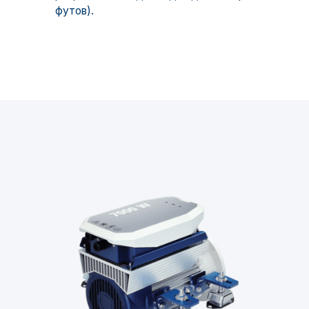
футов).