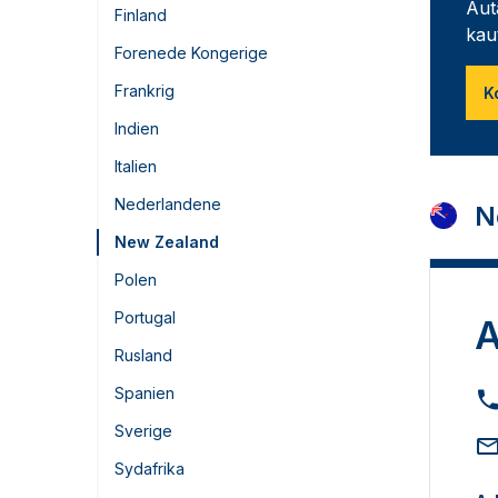
Aut
Finland
kau
Forenede Kongerige
Frankrig
K
Indien
Italien
Nederlandene
N
New Zealand
Polen
Portugal
A
Rusland
Spanien
Sverige
Sydafrika