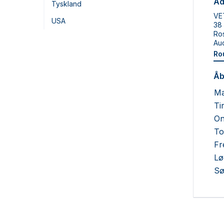
Ad
Tyskland
VE
USA
38
Ro
Au
Ro
Åb
M
Ti
On
To
Fr
Lø
Sø