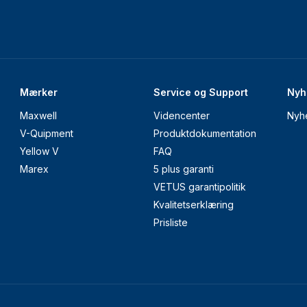
Mærker
Service og Support
Nyh
Maxwell
Videncenter
Nyh
V-Quipment
Produktdokumentation
Yellow V
FAQ
Marex
5 plus garanti
VETUS garantipolitik
Kvalitetserklæring
Prisliste