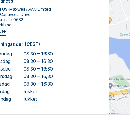
dress
TUS-Maxwell APAC Limited
 Canaveral Drive
sedale 0632
ckland
ute
ningstider (CEST)
andag
08:30 – 16:30
rsdag
08:30 – 16:30
sdag
08:30 – 16;30
rsdag
08:30 – 16;30
edag
08:30 – 16:30
rdag
lukket
ndag
lukket