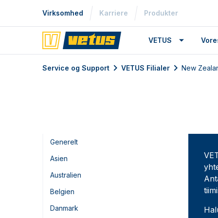
Virksomhed
Karriere
Produkter
VETUS
Vore
Service og Support
VETUS Filialer
New Zeala
Generelt
VET
Asien
yht
Australien
Ant
tii
Belgien
Danmark
Hal