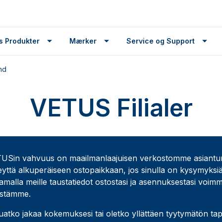
s Produkter
Mærker
Service og Support
nd
VETUS Filialer
USin vahvuus on maailmanlaajuisen verkostomme asiantuntem
eyttä alkuperäiseen ostopaikkaan, jos sinulla on kysymyksiä
amalla meille taustatiedot ostostasi ja asennuksestasi voimm
mistämme.
uatko jakaa kokemuksesi tai oletko yllättäen tyytymätön tapa