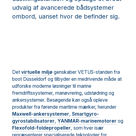
udvalg af avancerede bådsystemer
ombord, uanset hvor de befinder sig.
Det
virtuelle miljø
genskaber VETUS-standen fra
boot Düsseldorf og tilbyder en medrivende måde at
udforske moderne løsninger til marine
fremdriftssystemer, manøvrering, udstødning og
ankersystemer. Besøgende kan også opleve
produkter fra førende maritime mærker, herunder
Maxwell-ankersystemer
,
Smartgyro-
gyrostabilisatorer
,
YANMAR-marinemotorer
og
Flexofold-foldepropeller
, som hver især
repræsenterer specialiserede teknologier for