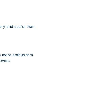
ry and useful than
th more enthusiasm
overs.