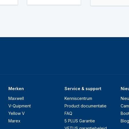
Merken
Service & support
Nie
Maxwell
Kenniscentrum
Nie
V-Quipment
Product documentatie
Cam
Yellow V
FAQ
Boo
Marex
5 PLUS Garantie
Blo
VETUS garantiebeleid