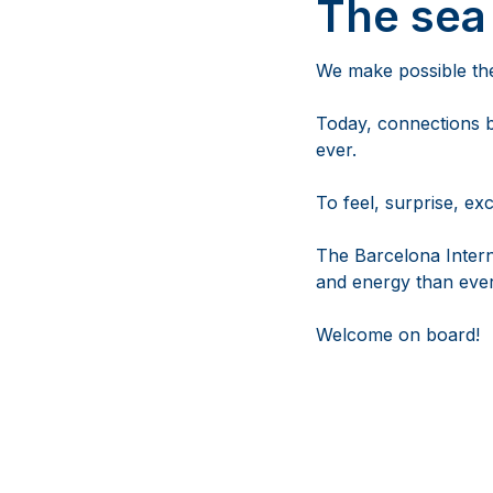
The sea
We make possible the
Today, connections 
ever.
To feel, surprise, ex
The Barcelona Intern
and energy than ever
Welcome on board!