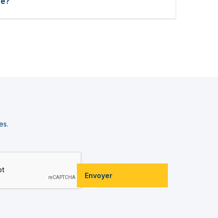
re?
es.
Envoyer