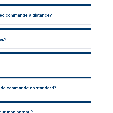
 avec commande à distance?
és?
au de commande en standard?
pour mon bateau?