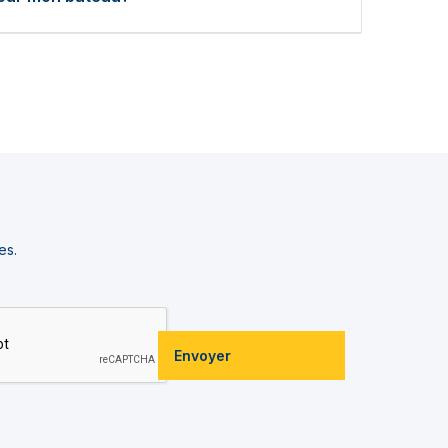
es.
Envoyer