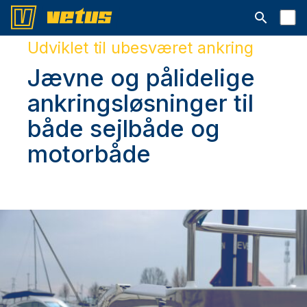
Åbn søgelin
Udviklet til ubesværet ankring
Jævne og pålidelige
ankringsløsninger til
både sejlbåde og
motorbåde