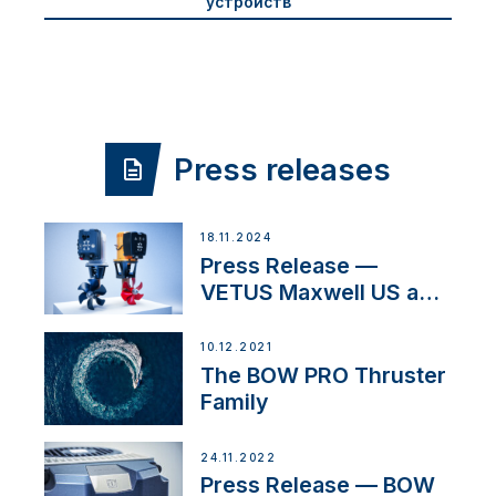
устройств
Press releases
18.11.2024
Press Release —
VETUS Maxwell US and
Mastry Launch Factory-
Backed Thruster
10.12.2021
Installation Program
The BOW PRO Thruster
Family
24.11.2022
Press Release — BOW