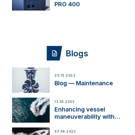
PRO 400
Blogs
20.10.2022
Blog — Maintenance
13.03.2025
Enhancing vessel
maneuverability with
VETUS and mastry
engine center
07.09.2023