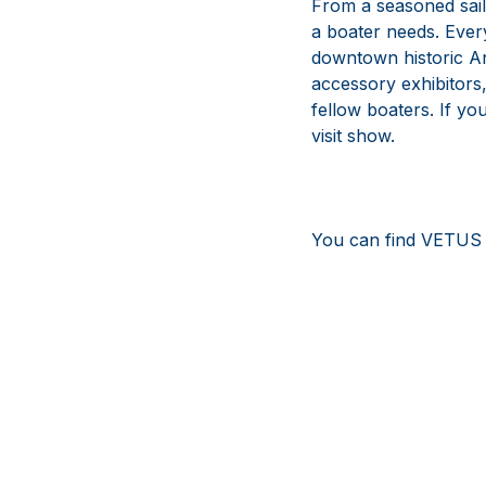
From a seasoned sailo
a boater needs. Ever
downtown historic An
accessory exhibitors,
fellow boaters. If yo
visit show.
You can find VETUS 