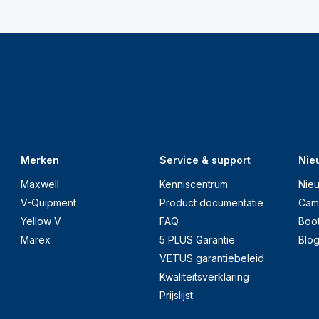
Merken
Service & support
Nie
Maxwell
Kenniscentrum
Nie
V-Quipment
Product documentatie
Cam
Yellow V
FAQ
Boo
Marex
5 PLUS Garantie
Blo
VETUS garantiebeleid
Kwaliteitsverklaring
Prijslijst