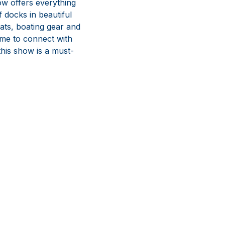
ow offers everything
 docks in beautiful
ts, boating gear and
time to connect with
this show is a must-