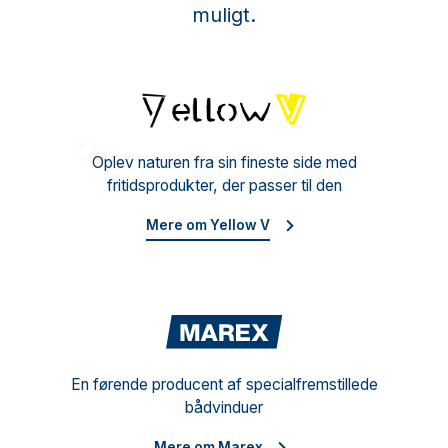
muligt.
Yello
Oplev naturen fra sin fineste side med
fritidsprodukter, der passer til den
Mere om Yellow V
Mare
En førende producent af specialfremstillede
bådvinduer
Mere om Marex