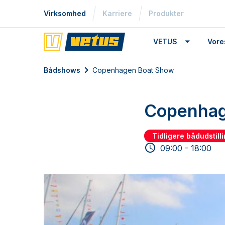
Virksomhed
Karriere
Produkter
VETUS
Vore
Bådshows
Copenhagen Boat Show
Copenhag
Tidligere bådudstill
09:00 - 18:00