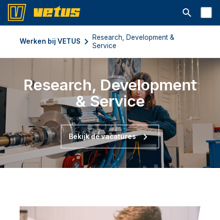
Open searc
Research, Development &
Werken bij VETUS
Service
Research, Development
& Service
Bekijk de vacatures