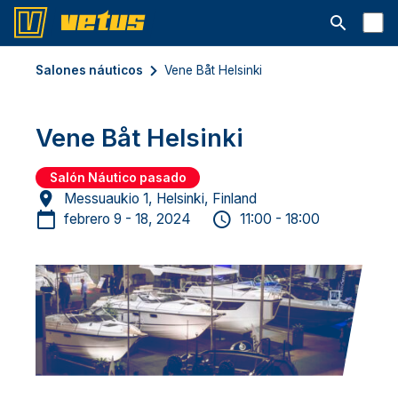
Abrir la ba
Salones náuticos
Vene Båt Helsinki
Vene Båt Helsinki
Salón Náutico pasado
Messuaukio 1, Helsinki, Finland
febrero 9 - 18, 2024
11:00 - 18:00