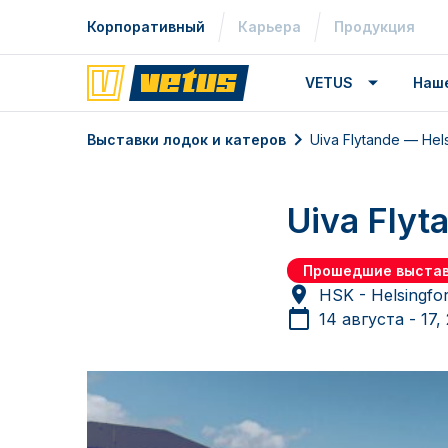
Корпоративный
Карьера
Продукция
VETUS
Наш
Выставки лодок и катеров
Uiva Flytande — Hels
Uiva Flyt
Прошедшие выстав
HSK - Helsingfor
14 августа - 17,