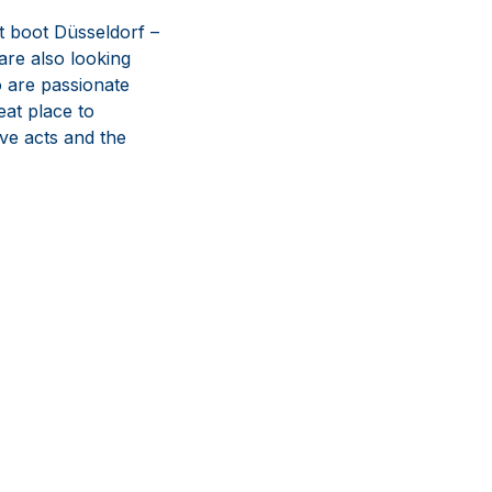
at boot Düsseldorf –
are also looking
o are passionate
eat place to
ive acts and the