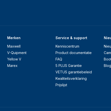
Merken
Service & support
Nie
Maxwell
Kenniscentrum
Nie
V-Quipment
Product documentatie
Cam
Yellow V
FAQ
Boo
Marex
5 PLUS Garantie
Blo
VETUS garantiebeleid
Kwaliteitsverklaring
Prijslijst