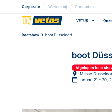
Corporate
Werken bij
Producten
VETUS
Onze
Bootshow
boot Düsseldorf
boot Düss
Afgelopen boat sho
Messe Düsseldor
januari 21 - 29, 